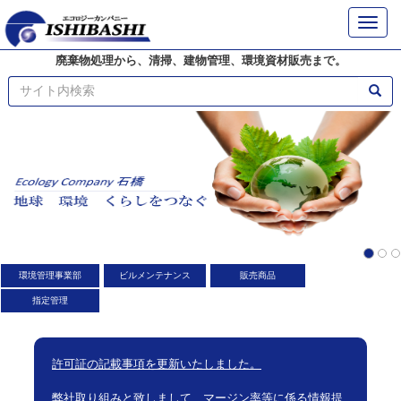
Toggle
naviga
廃棄物処理から、清掃、建物管理、環境資材販売まで。
環境管理事業部
ビルメンテナンス
販売商品
指定管理
許可証の記載事項を更新いたしました。
弊社取り組みと致しまして、マージン率等に係る情報提